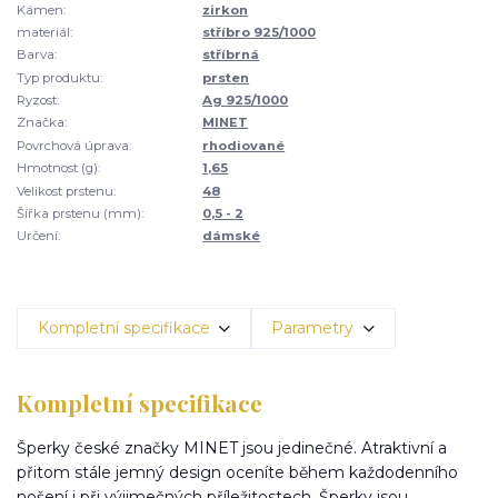
Kámen:
zirkon
materiál:
stříbro 925/1000
Barva:
stříbrná
Typ produktu:
prsten
Ryzost:
Ag 925/1000
Značka:
MINET
Povrchová úprava:
rhodiované
Hmotnost (g):
1,65
Velikost prstenu:
48
Šířka prstenu (mm):
0,5 - 2
Určení:
dámské
Kompletní specifikace
Parametry
Kompletní specifikace
Šperky české značky MINET jsou jedinečné. Atraktivní a
přitom stále jemný design oceníte během každodenního
nošení i při výjimečných příležitostech. Šperky jsou