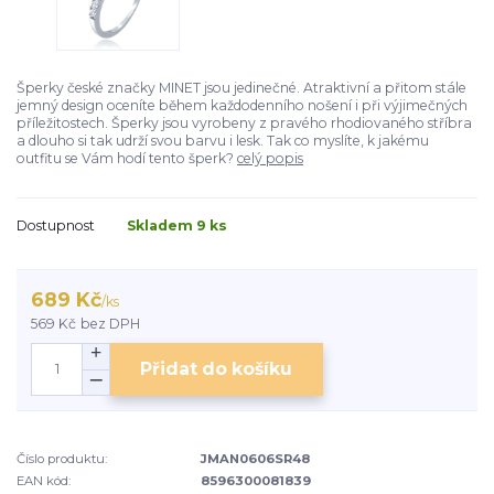
Šperky české značky MINET jsou jedinečné. Atraktivní a přitom stále
jemný design oceníte během každodenního nošení i při výjimečných
příležitostech. Šperky jsou vyrobeny z pravého rhodiovaného stříbra
a dlouho si tak udrží svou barvu i lesk. Tak co myslíte, k jakému
outfitu se Vám hodí tento šperk?
celý popis
Dostupnost
Skladem 9 ks
689 Kč
/
ks
569 Kč
bez DPH
Přidat do košíku
Číslo produktu:
JMAN0606SR48
EAN kód:
8596300081839