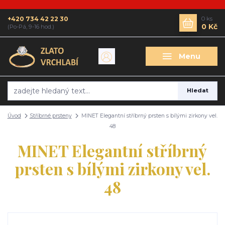
+420 734 42 22 30
0
ks
0 Kč
(Po-Pá, 9-16 hod.)
Menu
Hledat
Úvod
Stříbrné prsteny
MINET Elegantní stříbrný prsten s bílými zirkony vel.
48
MINET Elegantní stříbrný
prsten s bílými zirkony vel.
48