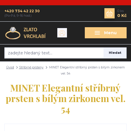
+420 734 42 22 30
0
ks
0 Kč
(Po-Pá, 9-16 hod.)
Menu
Hledat
Úvod
Stříbrné prsteny
MINET Elegantní stříbrný prsten s bílým zirkonem
vel. 54
MINET Elegantní stříbrný
prsten s bílým zirkonem vel.
54