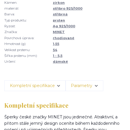
Kámen:
zirkon
materiál:
stříbro 925/1000
Barva:
stříbrná
Typ produktu:
prsten
Ryzost:
Ag 925/1000
Značka:
MINET
Povrchová úprava:
rhodiované
Hmotnost (g):
1,55
Velikost prstenu:
54
Šířka prstenu (mm):
1 - 5,5
Určení:
dámské
Kompletní specifikace
Parametry
Kompletní specifikace
Šperky české značky MINET jsou jedinečné. Atraktivní, a
přitom stále jemný design oceníte během každodenního
nošení i při výjimečných příležitostech. Šperky jsou