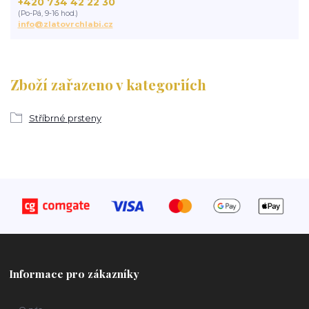
+420 734 42 22 30
(Po-Pá, 9-16 hod.)
info@zlatovrchlabi.cz
Zboží zařazeno v kategoriích
Stříbrné prsteny
Informace pro zákazníky