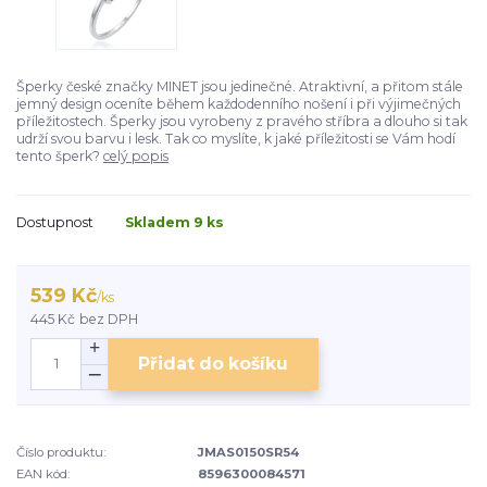
Šperky české značky MINET jsou jedinečné. Atraktivní, a přitom stále
jemný design oceníte během každodenního nošení i při výjimečných
příležitostech. Šperky jsou vyrobeny z pravého stříbra a dlouho si tak
udrží svou barvu i lesk. Tak co myslíte, k jaké příležitosti se Vám hodí
tento šperk?
celý popis
Dostupnost
Skladem 9 ks
539 Kč
/
ks
445 Kč
bez DPH
Přidat do košíku
Číslo produktu:
JMAS0150SR54
EAN kód:
8596300084571