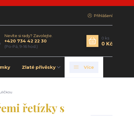
Přihlášení
Nevíte si rady? Zavolejte.
0
ks
+420 734 42 22 30
0 Kč
(Po-Pá, 9-16 hod.)
amky
Zlaté přívěsky
Více
uličkou
emi řetízky s