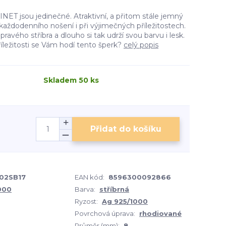
ET jsou jedinečné. Atraktivní, a přitom stále jemný
aždodenního nošení i při výjimečných příležitostech.
ravého stříbra a dlouho si tak udrží svou barvu i lesk.
říležitosti se Vám hodí tento šperk?
celý popis
Skladem 50 ks
Přidat do košíku
02SB17
EAN kód:
8596300092866
1000
Barva:
stříbrná
Ryzost:
Ag 925/1000
Povrchová úprava:
rhodiované
Průměr (mm):
8