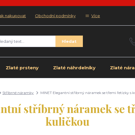
ak nakupovat
Obchodní podmínky
Více
Hledat
Zlaté prsteny
Zlaté náhrdelníky
Zlaté nár
Stříbrné náramky
MINET Elegantní stříbrný náramek se třemi řetízky s k
tní stříbrný náramek se tř
kuličkou