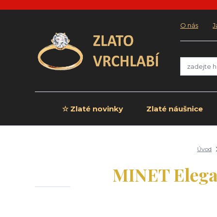
O nás
J
☆ Zlaté novinky
Zlaté náušnice
Úvod
MINET Elegan