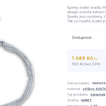
Šperky české značky MIN
design oceníte během k
Šperky jsou vyrobeny z p
Tak co myslíte, k jaké p
Dostupnost
1 089 Kč
/
ks
900 Kč
bez DPH
Číslo produktu:
JMAS03
materiál:
stříbro 925/
Typ produktu:
náramek
Značka:
MINET
Hmotnost (g):
4,05