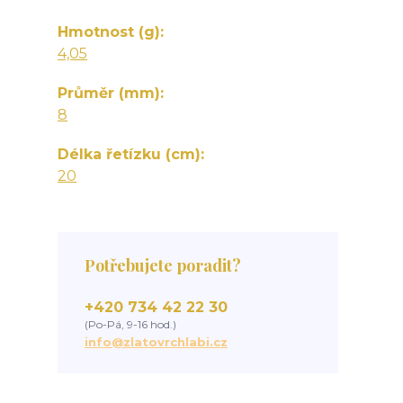
Hmotnost (g)
4,05
Průměr (mm)
8
Délka řetízku (cm)
20
Potřebujete poradit?
+420 734 42 22 30
(Po-Pá, 9-16 hod.)
info@zlatovrchlabi.cz