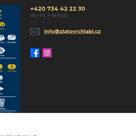
+420 734 42 22 30
(Po-Pá, 9-16 hod.)
info@zlatovrchlabi.cz