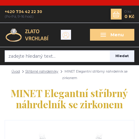
+420 734 42 22 30
0
ks
0 Kč
(Po-Pá, 9-16 hod.)
Menu
Hledat
Úvod
Stříbrné náhrdelníky
MINET Elegantní stříbrný náhrdelník se
zirkonem
MINET Elegantní stříbrný
náhrdelník se zirkonem