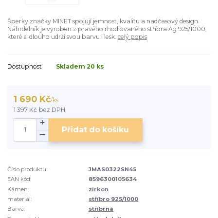
Šperky značky MINET spojují jemnost, kvalitu a nadčasový design.
Náhrdelník je vyroben z pravého rhodiovaného stříbra Ag 925/1000,
které si dlouho udrží svou barvu i lesk.
celý popis
Dostupnost
Skladem 20 ks
1 690 Kč
/
ks
1 397 Kč
bez DPH
Přidat do košíku
Číslo produktu:
JMAS0322SN45
EAN kód:
8596300105634
Kámen:
zirkon
materiál:
stříbro 925/1000
Barva:
stříbrná