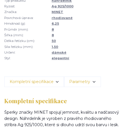
Typ produktu:
náhrdelník
Ryzost:
Ag 925/1000
Značka:
MINET
Povrchová úprava:
rhodiované
Hmotnost (g):
6,25
Průměr (mm):
8
Šířka (mm):
8
Délka řetízku (cm):
50
Síla řetízku (mm):
1,50
Určení:
dámské
Styl:
elegantní
Kompletní specifikace
Parametry
Kompletní specifikace
Šperky značky MINET spojují jemnost, kvalitu a nadčasový
design. Náhrdelník je vyroben z pravého rhodiovaného
stříbra Ag 925/1000, které si dlouho udrží svou barvu i lesk.