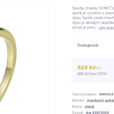
Šperky značky MINET sp
šperk je vyroben z pra
zlata. Šperk zdobí mec
stylu je skvělým doplňk
achát je příro...
celý pop
Dostupnost
829 Kč
/
ks
685 Kč
bez DPH
Číslo produktu:
JMAS03
Kámen:
mechový achá
Barva:
zlatá
Ryzost:
Ag 925/1000