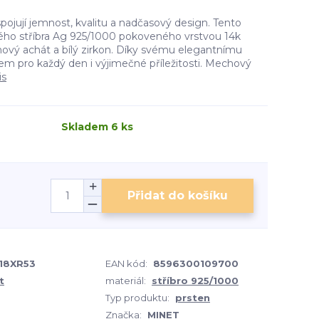
ojují jemnost, kvalitu a nadčasový design. Tento
vého stříbra Ag 925/1000 pokoveného vrstvou 14k
hový achát a bílý zirkon. Díky svému elegantnímu
em pro každý den i výjimečné příležitosti. Mechový
is
Skladem 6 ks
Přidat do košíku
18XR53
EAN kód:
8596300109700
t
materiál:
stříbro 925/1000
Typ produktu:
prsten
Značka:
MINET