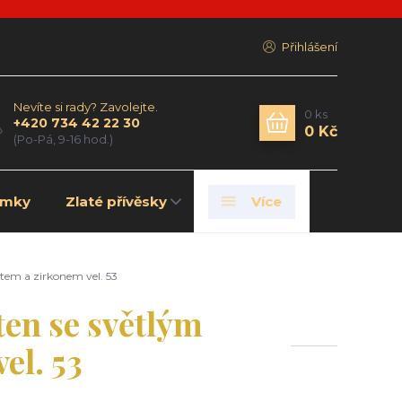
Přihlášení
Nevíte si rady? Zavolejte.
0
ks
+420 734 42 22 30
0 Kč
(Po-Pá, 9-16 hod.)
amky
Zlaté přívěsky
Více
em a zirkonem vel. 53
ten se světlým
el. 53