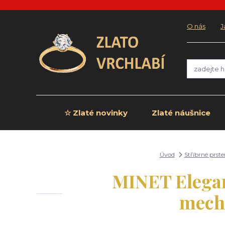
O nás
J
☆ Zlaté novinky
Zlaté náušnice
Úvod
Stříbrné prst
MINET Elegant
mecho