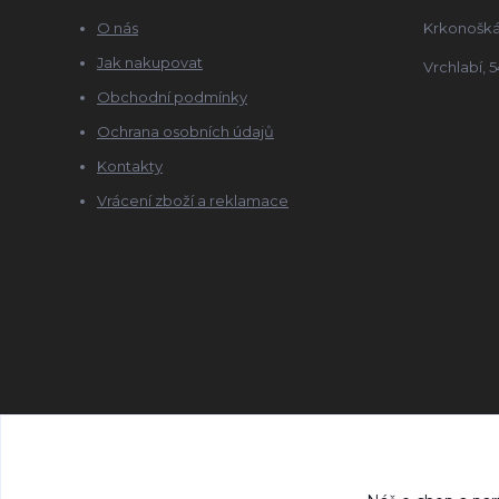
O nás
Krkonošká
Jak nakupovat
Vrchlabí, 5
Obchodní podmínky
Ochrana osobních údajů
Kontakty
Vrácení zboží a reklamace