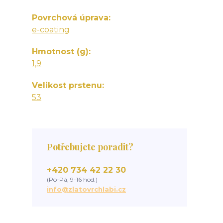
Povrchová úprava
e-coating
Hmotnost (g)
1,9
Velikost prstenu
53
Potřebujete poradit?
+420 734 42 22 30
(Po-Pá, 9-16 hod.)
info@zlatovrchlabi.cz