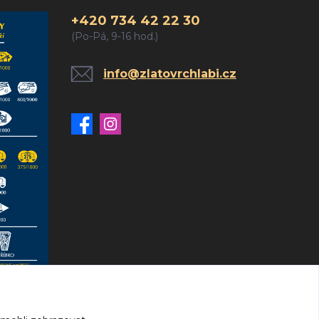
+420 734 42 22 30
(Po-Pá, 9-16 hod.)
info@zlatovrchlabi.cz