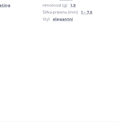
ating
Hmotnost (g):
1,9
Šířka prstenu (mm):
1 - 7,5
Styl:
elegantní