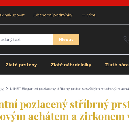
ak nakupovat
Obchodní podmínky
Více
Hledat
Zlaté prsteny
Zlaté náhrdelníky
Zlaté nár
eny
MINET Elegantní pozlacený stříbrný prsten se světlým mechovým achát
ní pozlacený stříbrný prs
vým achátem a zirkonem v