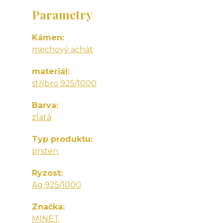
Parametry
Kámen
mechový achát
materiál
stříbro 925/1000
Barva
zlatá
Typ produktu
prsten
Ryzost
Ag 925/1000
Značka
MINET