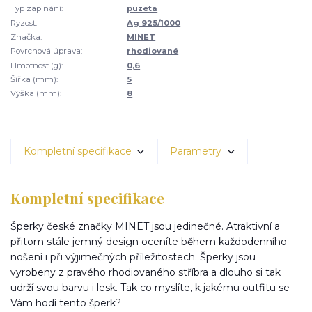
Typ zapínání:
puzeta
Ryzost:
Ag 925/1000
Značka:
MINET
Povrchová úprava:
rhodiované
Hmotnost (g):
0,6
Šířka (mm):
5
Výška (mm):
8
Kompletní specifikace
Parametry
Kompletní specifikace
Šperky české značky MINET jsou jedinečné. Atraktivní a
přitom stále jemný design oceníte během každodenního
nošení i při výjimečných příležitostech. Šperky jsou
vyrobeny z pravého rhodiovaného stříbra a dlouho si tak
udrží svou barvu i lesk. Tak co myslíte, k jakému outfitu se
Vám hodí tento šperk?