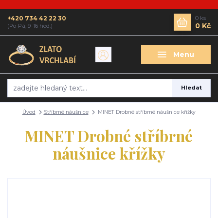
+420 734 42 22 30
0
ks
0 Kč
(Po-Pá, 9-16 hod.)
Menu
Hledat
Úvod
Stříbrné náušnice
MINET Drobné stříbrné náušnice křížky
MINET Drobné stříbrné
náušnice křížky