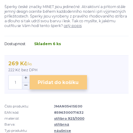
Šperky české značky MINET jsou jedinečné. Atraktivní a přitom stále
jemný design oceníte během každodenního nošení i při výjimečných
příležitostech. Šperky jsou vyrobeny z pravého rhodiovaného stříbra
a dlouho si tak udrží svou barvu i lesk. Tak co myslíte, k jakému
outfitu se Vám hodí tento šperk?
celý popis
Dostupnost
Skladem 6 ks
269 Kč
/
ks
222 Kč
bez DPH
Přidat do košíku
Číslo produktu:
JMAN0541SE00
EAN kód:
8596300071632
materiál:
stříbro 925/1000
Barva:
stříbrná
Typ produktu:
náušnice