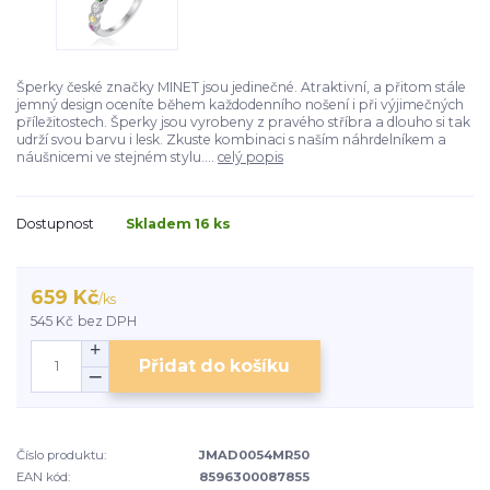
Šperky české značky MINET jsou jedinečné. Atraktivní, a přitom stále
jemný design oceníte během každodenního nošení i při výjimečných
příležitostech. Šperky jsou vyrobeny z pravého stříbra a dlouho si tak
udrží svou barvu i lesk. Zkuste kombinaci s naším náhrdelníkem a
náušnicemi ve stejném stylu....
celý popis
Dostupnost
Skladem 16 ks
659 Kč
/
ks
545 Kč
bez DPH
Přidat do košíku
Číslo produktu:
JMAD0054MR50
EAN kód:
8596300087855