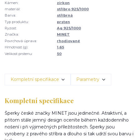
Kámen:
zirkon
materiál:
stříbro 925/1000
Barva:
stříbrná
Typ produktu:
prsten
Ryzost:
Ag 925/1000
Značka:
MINET
Povrchová úprava:
rhodiované
Hmotnost (g):
1,65
Velikost prstenu:
50
Kompletní specifikace
Parametry
Kompletní specifikace
Šperky české značky MINET jsou jedinečné. Atraktivní, a
přitom stále jemný design oceníte během každodenního
nošení i při výjimečných příležitostech. Šperky jsou
vyrobeny z pravého stříbra a dlouho si tak udrží svou barvu i