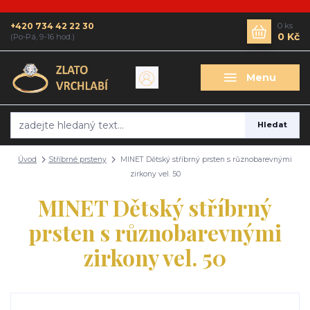
+420 734 42 22 30
0
ks
0 Kč
(Po-Pá, 9-16 hod.)
Menu
Hledat
Úvod
Stříbrné prsteny
MINET Dětský stříbrný prsten s různobarevnými
zirkony vel. 50
MINET Dětský stříbrný
prsten s různobarevnými
zirkony vel. 50