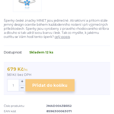
Šperky české značky MINET jsou jedinečné. Atraktivní a přitom stále
jemný design oceníte během každodenního nošení i při výjimečných
příležitostech. Šperky jsou vyrobeny z pravého rhodiovaného stříbra
a dlouho si tak udrží svou barvu i lesk. Tak co myslíte, k jakému
outfitu se Vám hodí tento šperk?
celý popis
Dostupnost
Skladem 12 ks
679 Kč
/
ks
561 Kč
bez DPH
Přidat do košíku
Číslo produktu:
JMAD0043BR52
EAN kód:
8596300063071