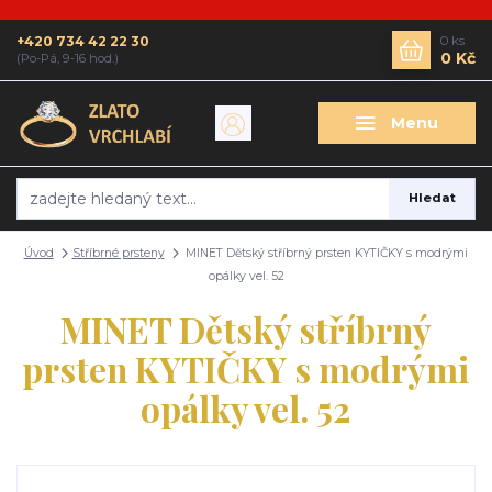
+420 734 42 22 30
0
ks
0 Kč
(Po-Pá, 9-16 hod.)
Menu
Hledat
Úvod
Stříbrné prsteny
MINET Dětský stříbrný prsten KYTIČKY s modrými
opálky vel. 52
MINET Dětský stříbrný
prsten KYTIČKY s modrými
opálky vel. 52