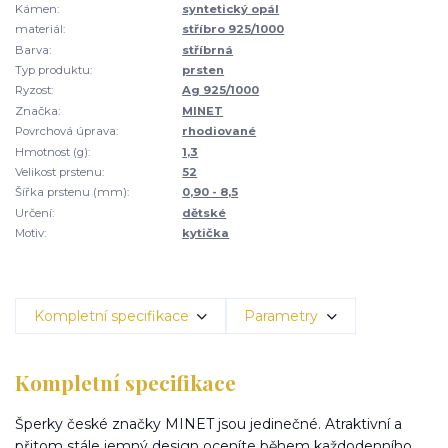
Kámen:
syntetický opál
materiál:
stříbro 925/1000
Barva:
stříbrná
Typ produktu:
prsten
Ryzost:
Ag 925/1000
Značka:
MINET
Povrchová úprava:
rhodiované
Hmotnost (g):
1,3
Velikost prstenu:
52
Šířka prstenu (mm):
0,90 - 8,5
Určení:
dětské
Motiv:
kytička
Kompletní specifikace
Parametry
Kompletní specifikace
Šperky české značky MINET jsou jedinečné. Atraktivní a
přitom stále jemný design oceníte během každodenního