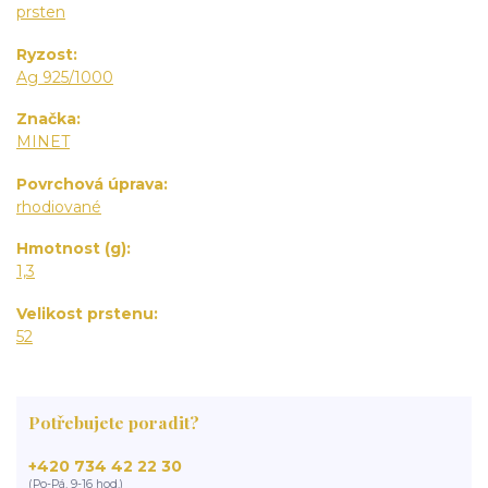
prsten
Ryzost
Ag 925/1000
Značka
MINET
Povrchová úprava
rhodiované
Hmotnost (g)
1,3
Velikost prstenu
52
Potřebujete poradit?
+420 734 42 22 30
(Po-Pá, 9-16 hod.)