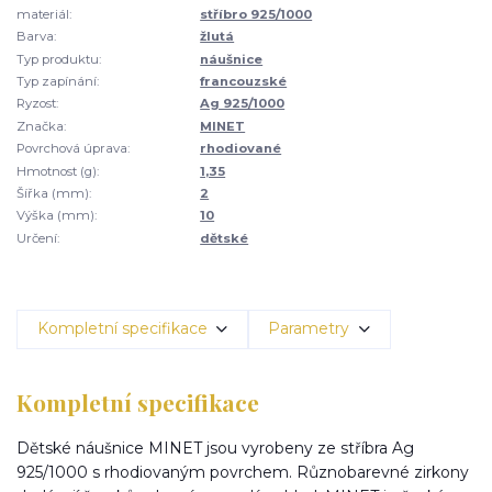
materiál:
stříbro 925/1000
Barva:
žlutá
Typ produktu:
náušnice
Typ zapínání:
francouzské
Ryzost:
Ag 925/1000
Značka:
MINET
Povrchová úprava:
rhodiované
Hmotnost (g):
1,35
Šířka (mm):
2
Výška (mm):
10
Určení:
dětské
Kompletní specifikace
Parametry
Kompletní specifikace
Dětské náušnice MINET jsou vyrobeny ze stříbra Ag
925/1000 s rhodiovaným povrchem. Různobarevné zirkony