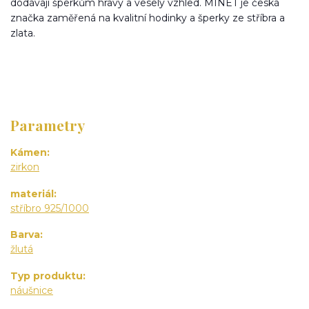
dodávají šperkům hravý a veselý vzhled. MINET je česká
značka zaměřená na kvalitní hodinky a šperky ze stříbra a
zlata.
Parametry
Kámen
zirkon
materiál
stříbro 925/1000
Barva
žlutá
Typ produktu
náušnice