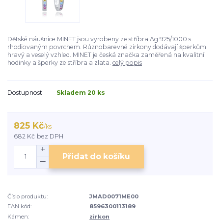
Dětské náušnice MINET jsou vyrobeny ze stříbra Ag 925/1000 s
rhodiovaným povrchem. Různobarevné zirkony dodávají šperkům
hravý a veselý vzhled. MINET je česká značka zaměřená na kvalitní
hodinky a šperky ze stříbra a zlata.
celý popis
Dostupnost
Skladem 20 ks
825 Kč
/
ks
682 Kč
bez DPH
Přidat do košíku
Číslo produktu:
JMAD0071ME00
EAN kód:
8596300113189
Kámen:
zirkon