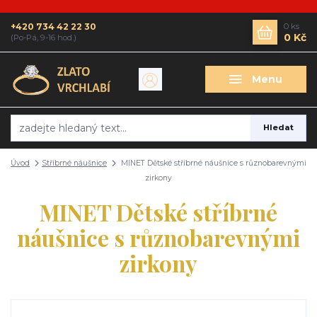
+420 734 42 22 30
0
ks
0 Kč
(Po-Pá, 9-16 hod.)
Menu
Hledat
Úvod
Stříbrné náušnice
MINET Dětské stříbrné náušnice s různobarevnými
zirkony
MINET Dětské stříbrné
náušnice s různobarevnými
zirkony