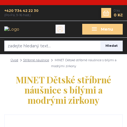
+420 734 42 22 30
0
ks
0 Kč
(Po-Pá, 9-16 hod.)
Menu
Hledat
Úvod
Stříbrné náušnice
MINET Dětské stříbrné náušnice s bílými a
modrými zirkony
MINET Dětské stříbrné
náušnice s bílými a
modrými zirkony