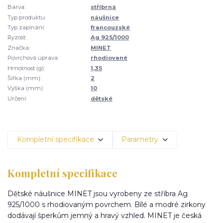
Barva:
stříbrná
Typ produktu:
náušnice
Typ zapínání:
francouzské
Ryzost:
Ag 925/1000
Značka:
MINET
Povrchová úprava:
rhodiované
Hmotnost (g):
1,35
Šířka (mm):
2
Výška (mm):
10
Určení:
dětské
Kompletní specifikace
Parametry
Kompletní specifikace
Dětské náušnice MINET jsou vyrobeny ze stříbra Ag
925/1000 s rhodiovaným povrchem. Bílé a modré zirkony
dodávají šperkům jemný a hravý vzhled. MINET je česká