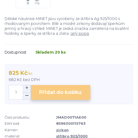
Dětské náušnice MINET jsou vyrobeny ze stříbra Ag 925/1000 s
rhodiovaným povrchem. Bílé a modré zirkony dodávají šperkům
jemný a hravý vzhled. MINET je česká značka zaměřená na kvalitní
hodinky a šperky ze stříbra a zlata.
celý popis
Dostupnost
Skladem 20 ks
825 Kč
/
ks
682 Kč
bez DPH
Přidat do košíku
Číslo produktu:
JMAD0071AE00
EAN kód:
8596300115763
Kámen:
zirkon
materiál:
stříbro 925/1000