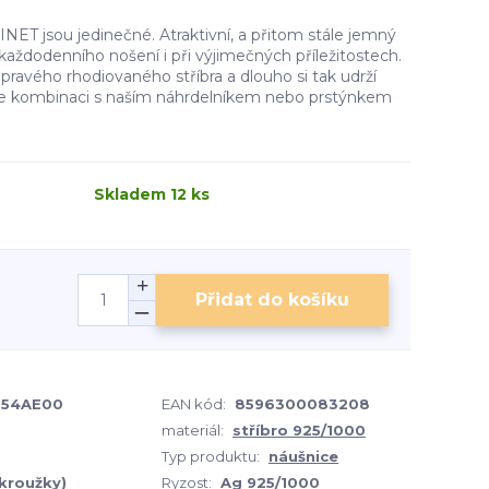
ET jsou jedinečné. Atraktivní, a přitom stále jemný
aždodenního nošení i při výjimečných příležitostech.
pravého rhodiovaného stříbra a dlouho si tak udrží
ste kombinaci s naším náhrdelníkem nebo prstýnkem
Skladem 12 ks
Přidat do košíku
54AE00
EAN kód:
8596300083208
materiál:
stříbro 925/1000
Typ produktu:
náušnice
(kroužky)
Ryzost:
Ag 925/1000