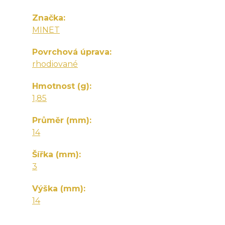
Značka
MINET
Povrchová úprava
rhodiované
Hmotnost (g)
1,85
Průměr (mm)
14
Šířka (mm)
3
Výška (mm)
14