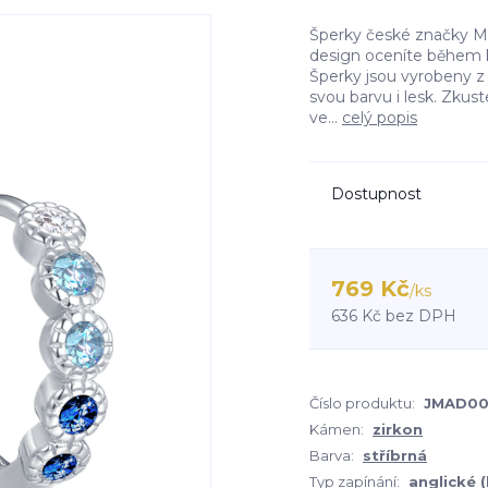
Šperky české značky MIN
design oceníte během k
Šperky jsou vyrobeny z 
svou barvu i lesk. Zku
ve...
celý popis
Dostupnost
769 Kč
/
ks
636 Kč
bez DPH
Číslo produktu:
JMAD00
Kámen:
zirkon
Barva:
stříbrná
Typ zapínání:
anglické 