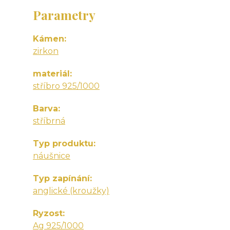
Parametry
Kámen
zirkon
materiál
stříbro 925/1000
Barva
stříbrná
Typ produktu
náušnice
Typ zapínání
anglické (kroužky)
Ryzost
Ag 925/1000