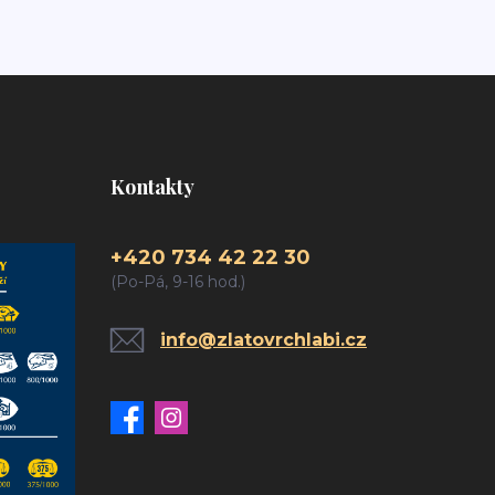
Kontakty
+420 734 42 22 30
(Po-Pá, 9-16 hod.)
info@zlatovrchlabi.cz