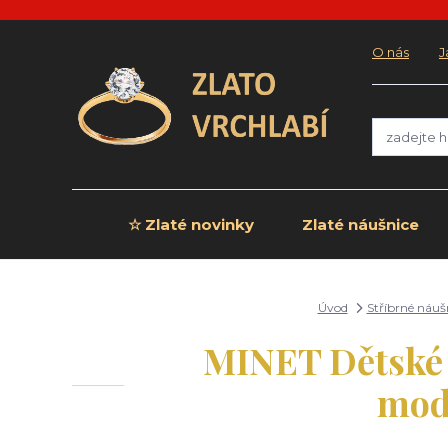
O nás
J
☆ Zlaté novinky
Zlaté náušnice
Úvod
Stříbrné náuš
MINET Dětské s
mod