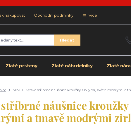
ak nakupovat
Obchodní podmínky
Více
Hledat
Zlaté prsteny
Zlaté náhrdelníky
Zlaté nár
nice
MINET Dětské stříbrné náušnice kroužky s bílými, světle modrými a
tříbrné náušnice kroužky s
rými a tmavě modrými zir