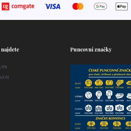
 najdete
Puncovní značky
 179
43 01