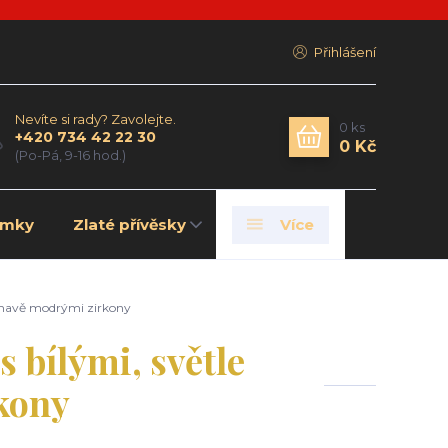
Přihlášení
Nevíte si rady? Zavolejte.
0
ks
+420 734 42 22 30
0 Kč
(Po-Pá, 9-16 hod.)
amky
Zlaté přívěsky
Více
 tmavě modrými zirkony
 bílými, světle
kony