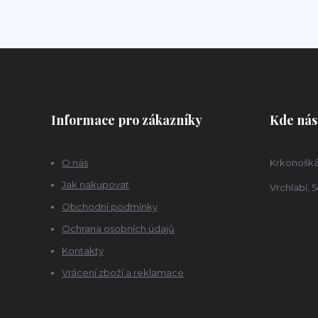
Informace pro zákazníky
Kde nás
O nás
Krkonošká
Jak nakupovat
Vrchlabí, 5
Obchodní podmínky
Ochrana osobních údajů
Kontakty
Vrácení zboží a reklamace