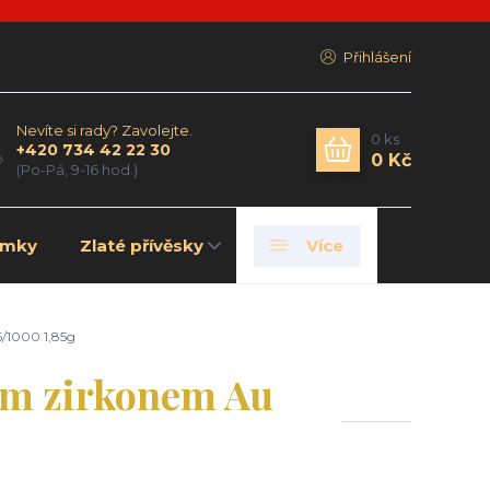
Přihlášení
Nevíte si rady? Zavolejte.
0
ks
+420 734 42 22 30
0 Kč
(Po-Pá, 9-16 hod.)
amky
Zlaté přívěsky
Více
/1000 1,85g
ým zirkonem Au