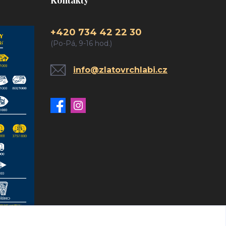
+420 734 42 22 30
(Po-Pá, 9-16 hod.)
info@zlatovrchlabi.cz