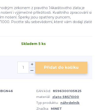
modrým zirkonem z pravého 14karátového zlata je
šení i výjimečné příležitosti. Kvalitního zpracování si
ím nošení. Šperky jsou opatřeny puncem,
/1000. Pociťte sílu sebevědomí, které vám dodají zlaté
Skladem 5 ks
Přidat do košíku
1BGN46
EAN kód:
8596300105825
materiál:
zlato 585/1000
Typ produktu:
náhrdelník
Značka:
MINET