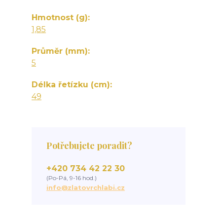
Hmotnost (g)
1,85
Průměr (mm)
5
Délka řetízku (cm)
49
Potřebujete poradit?
+420 734 42 22 30
(Po-Pá, 9-16 hod.)
info@zlatovrchlabi.cz