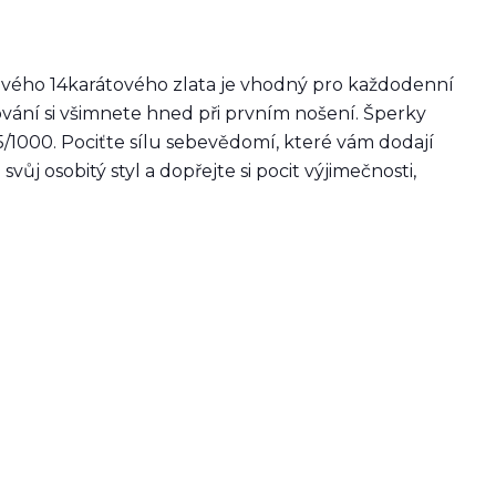
vého 14karátového zlata je vhodný pro každodenní
acování si všimnete hned při prvním nošení. Šperky
/1000. Pociťte sílu sebevědomí, které vám dodají
j osobitý styl a dopřejte si pocit výjimečnosti,