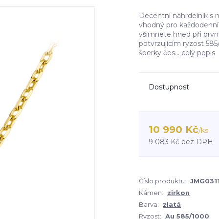
Decentní náhrdelník s 
vhodný pro každodenní no
všimnete hned při prvn
potvrzujícím ryzost 585
šperky čes...
celý popis
Dostupnost
10 990 Kč
/
ks
9 083 Kč
bez DPH
Číslo produktu:
JMG031
Kámen:
zirkon
Barva:
zlatá
Ryzost:
Au 585/1000