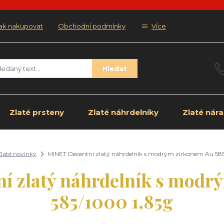
ak nakupovat
Obchodní podmínky
Více
Hledat
Zlaté prsteny
Zlaté náhrdelníky
Zlaté nár
laté novinky
MINET Decentní zlatý náhrdelník s modrým zirkonem Au 585
í zlatý náhrdelník s modr
585/1000 1,85g