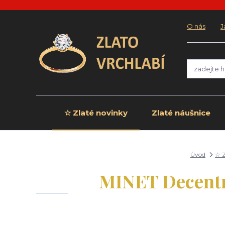
O nás
J
☆ Zlaté novinky
Zlaté náušnice
Úvod
☆ Z
MINET Decentn