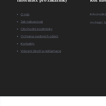
O nás
Krkonošká
Jak nakupovat
Vrchlabí, 5
Obchodní podmínky
Ochrana osobních údajů
Kontakty
Vrácení zboží a reklamace