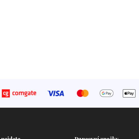
 najdete
Puncovní značky