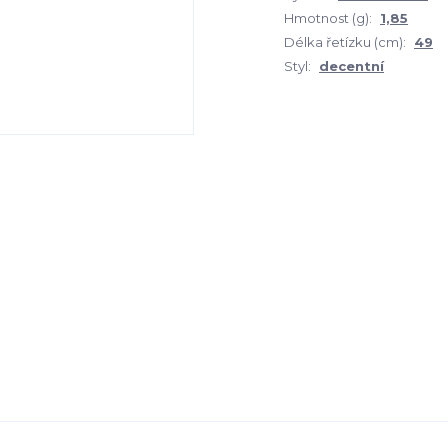
Hmotnost (g):
1,85
Délka řetízku (cm):
49
Styl:
decentní