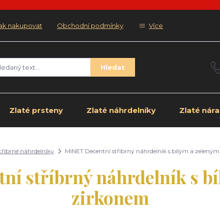
ak nakupovat
Obchodní podmínky
Více
Hledat
Zlaté prsteny
Zlaté náhrdelníky
Zlaté nár
tříbrné náhrdelníky
MINET Decentní stříbrný náhrdelník s bílým a zelený
í stříbrný náhrdelník s b
zirkonem