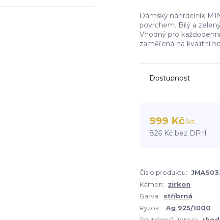
Dámský náhrdelník MIN
povrchem. Bílý a zelený
Vhodný pro každodenní n
zaměřená na kvalitní hod
Dostupnost
999 Kč
/
ks
826 Kč
bez DPH
Číslo produktu:
JMAS03
Kámen:
zirkon
Barva:
stříbrná
Ryzost:
Ag 925/1000
Povrchová úprava:
rhod