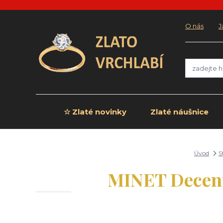
O nás
J
☆ Zlaté novinky
Zlaté náušnice
Úvod
S
MINET Decentn