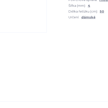
Šířka (mm):
4
Délka řetízku (cm):
50
Určení:
dámské