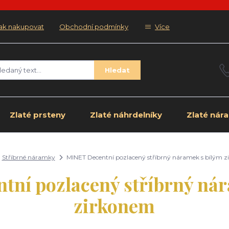
ak nakupovat
Obchodní podmínky
Více
Hledat
Zlaté prsteny
Zlaté náhrdelníky
Zlaté nár
Stříbrné náramky
MINET Decentní pozlacený stříbrný náramek s bílým 
tní pozlacený stříbrný nár
zirkonem