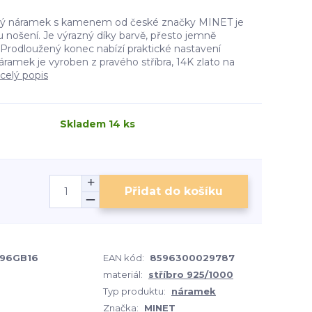
rný náramek s kamenem od české značky MINET je
nošení. Je výrazný díky barvě, přesto jemně
 Prodloužený konec nabízí praktické nastavení
Náramek je vyroben z pravého stříbra, 14K zlato na
celý popis
Skladem 14 ks
Přidat do košíku
96GB16
EAN kód:
8596300029787
materiál:
stříbro 925/1000
Typ produktu:
náramek
Značka:
MINET