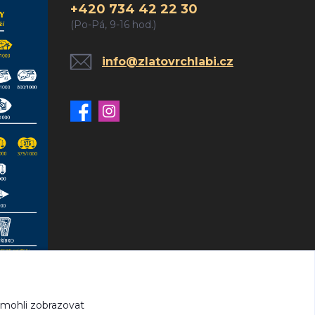
+420 734 42 22 30
(Po-Pá, 9-16 hod.)
info@zlatovrchlabi.cz
 mohli zobrazovat