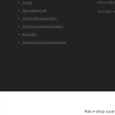
O nás
Krkonošká
Jak nakupovat
Vrchlabí, 5
Obchodní podmínky
Ochrana osobních údajů
Kontakty
Vrácení zboží a reklamace
Náš e-shop a par