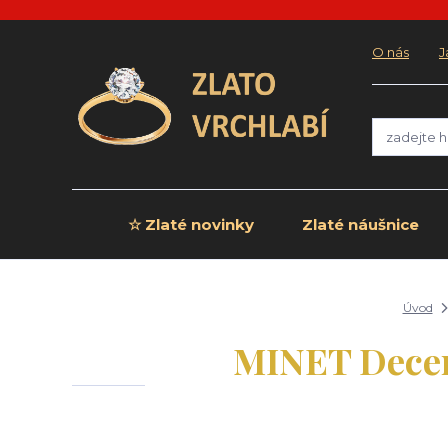
O nás
J
☆ Zlaté novinky
Zlaté náušnice
Úvod
MINET Decen