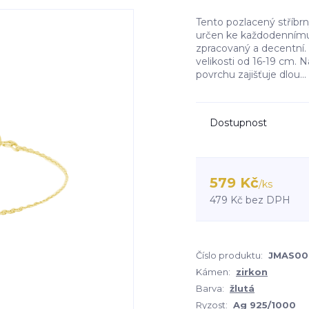
Tento pozlacený stříb
určen ke každodennímu 
zpracovaný a decentní.
velikosti od 16-19 cm. 
povrchu zajišťuje dlou...
Dostupnost
579 Kč
/
ks
479 Kč
bez DPH
Číslo produktu:
JMAS00
Kámen:
zirkon
Barva:
žlutá
Ryzost:
Ag 925/1000