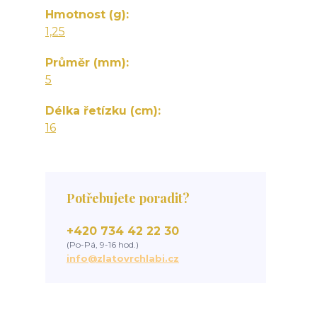
Hmotnost (g)
1,25
Průměr (mm)
5
Délka řetízku (cm)
16
Potřebujete poradit?
+420 734 42 22 30
(Po-Pá, 9-16 hod.)
info@zlatovrchlabi.cz