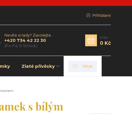
Přihlášení
Nevíte si rady? Zavolejte.
0
ks
+420 734 42 22 30
0 Kč
(Po-Pá, 9-16 hod.)
amky
Zlaté přívěsky
Více
zirkonem
amek s bílým