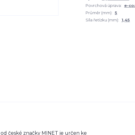
Povrchová úprava:
e-co
Průměr (mm):
5
Síla řetízku (mm):
1,45
od české značky MINET je určen ke