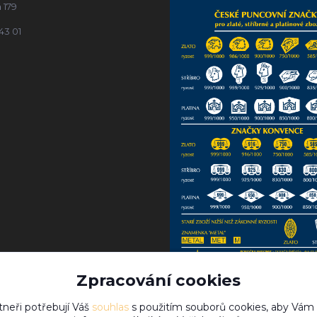
 179
43 01
Zpracování cookies
tneři potřebují Váš
souhlas
s použitím souborů cookies, aby Vám