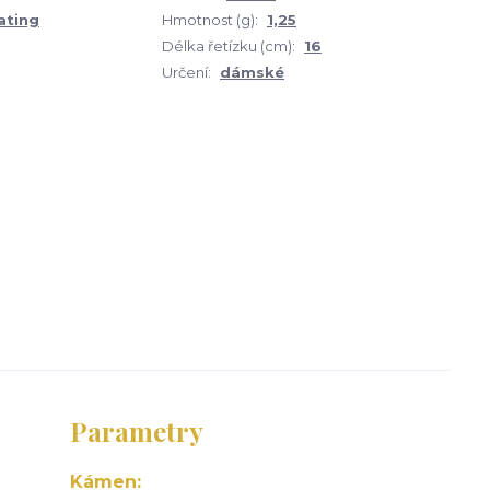
ating
Hmotnost (g):
1,25
Délka řetízku (cm):
16
Určení:
dámské
Parametry
Kámen